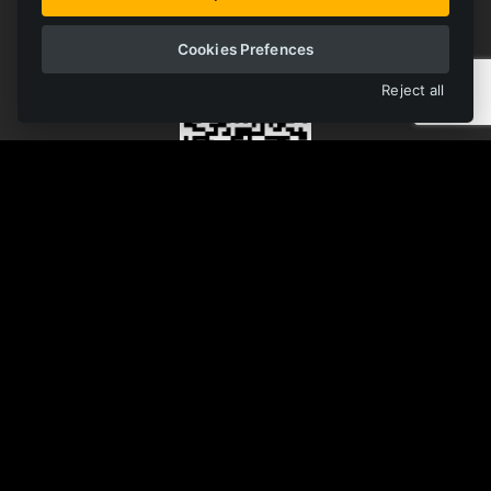
ABRIR BIBLIOTECA
Cookies Prefences
Reject all
Monorail
Rail
Trackless
Optimization
Mining
Safety