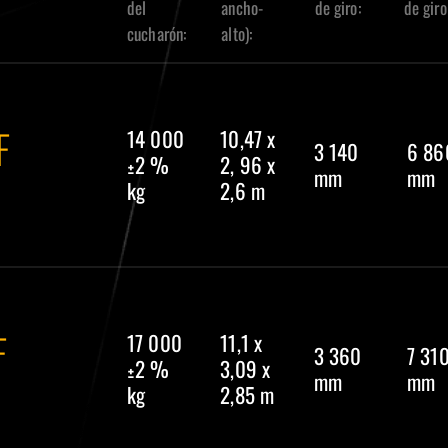
del
ancho-
de giro:
de giro
cucharón:
alto):
F
14 000
10,47 x
3 140
6 86
±2 %
2, 96 x
mm
mm
kg
2,6 m
F
17 000
11,1 x
3 360
7 31
±2 %
3,09 x
mm
mm
kg
2,85 m