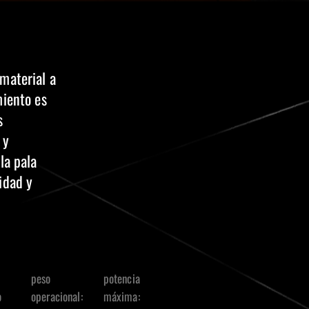
material a
miento es
s
 y
la pala
idad y
peso
potencia
o
operacional:
máxima: