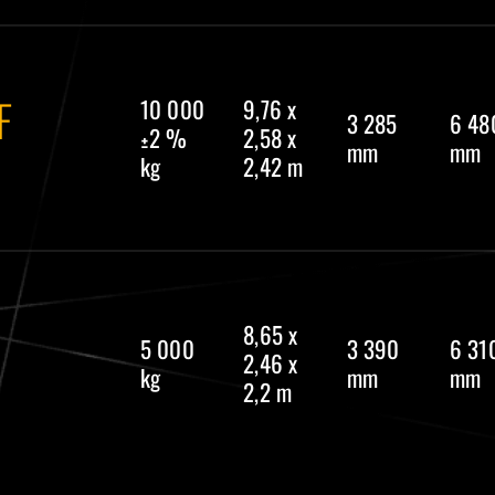
F
10 000
9,76 x
3 285
6 48
±2 %
2,58 x
mm
mm
kg
2,42 m
8,65 x
5 000
3 390
6 31
2,46 x
kg
mm
mm
2,2 m