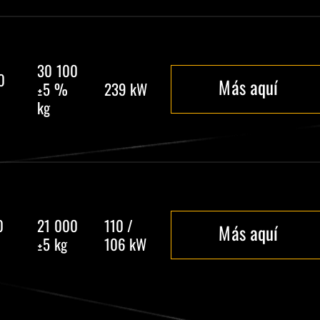
30 100
0
Más aquí
±5 %
239 kW
kg
0
21 000
110 /
Más aquí
±5 kg
106 kW