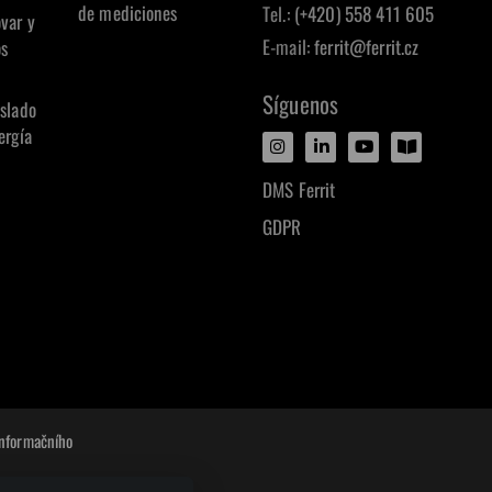
de mediciones
Tel.:
(+420) 558 411 605
var y
E-mail:
ferrit@ferrit.cz
os
Síguenos
aslado
ergía
DMS Ferrit
GDPR
informačního