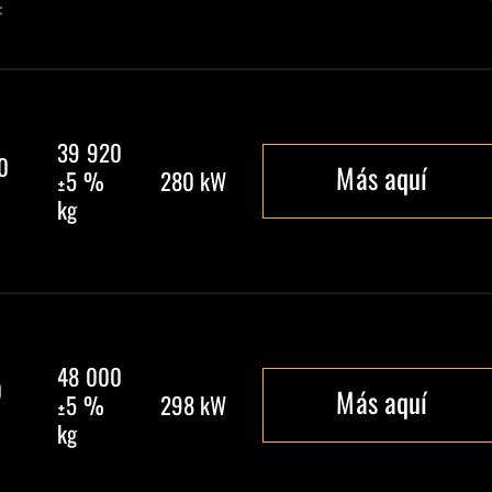
:
39 920
0
Más aquí
±5 %
280 kW
kg
48 000
0
Más aquí
±5 %
298 kW
kg