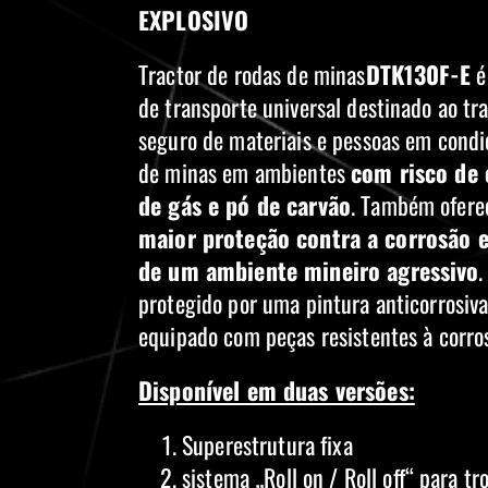
EXPLOSIVO
Tractor de rodas de minas
DTK130F-E
é
de transporte universal destinado ao tr
seguro de materiais e pessoas em condiç
de minas em ambientes
com risco de 
de gás e pó de carvão
. Também ofer
maior proteção contra a corrosão e
de um ambiente mineiro agressivo
.
protegido por uma pintura anticorrosiva
equipado com peças resistentes à corro
Disponível em duas versões:
Superestrutura fixa
sistema „Roll on / Roll off“ para tr