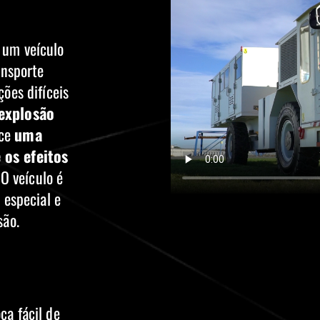
 um veículo
ansporte
ões difíceis
explosão
ece
uma
 os efeitos
 O veículo é
 especial e
são.
oca fácil de