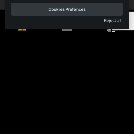
Cookies Prefences
Reject all
Monorail
Rail
Trackless
Optimização
Mining
Safety
Contacto
Na Zbytkách 41
739 01 Staré Město