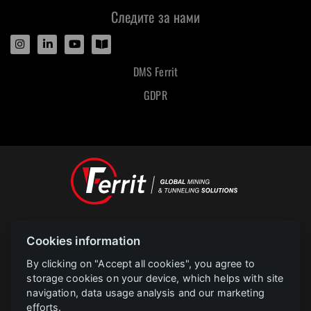
Следите за нами
DMS Ferrit
GDPR
Designed and powered by
Cookies information
POLAR televize Ostrava s.r.o.
Copyright
2023 |
www.polar.cz
By clicking on "Accept all cookies", you agree to
storage cookies on your device, which helps with site
navigation, data usage analysis and our marketing
PROJEKT FERRIT s.r.o. Implementace informačního systému společnosti
efforts.