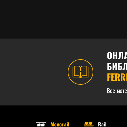
ОНЛ
БИБ
FERR
Все мат
Monorail
Rail