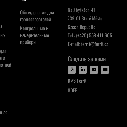
Na Zbytkách 41
Оборудование для
739 01 Staré Město
горноспасателей
га
Czech Republic
Контрольные и
ных
измерительные
Tel.:
(+420) 558 411 605
приборы
E-mail:
ferrit@ferrit.cz
для
я и
Следите за нами
ахтной
DMS Ferrit
GDPR
нная