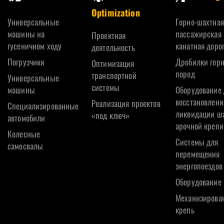
Optimization
Универсальные
Горно-шахтная
машины на
пассажирская
Проектная
гусеничном ходу
канатная доро
деятельность
Погрузчики
Дробилки гор
Оптимизация
пород
транспортной
Универсальные
системы
машины
Оборудование 
восстановлени
Реализация проектов
Специализированные
ликвидации ш
«под ключ»
автомобили
арочной крепи
Колесные
Системы для
самосвалы
перемещения
энергопоездов
Oборудование
Механизирова
крепь