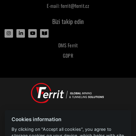
E-mail:
ferrit@ferrit.cz
Bizi takip edin
DMS Ferrit
GDPR
Designed and powered by
Cookies information
POLAR televize Ostrava s.r.o.
Copyright
2023 |
www.polar.cz
By clicking on "Accept all cookies", you agree to
storage cookies on your device, which helps with site