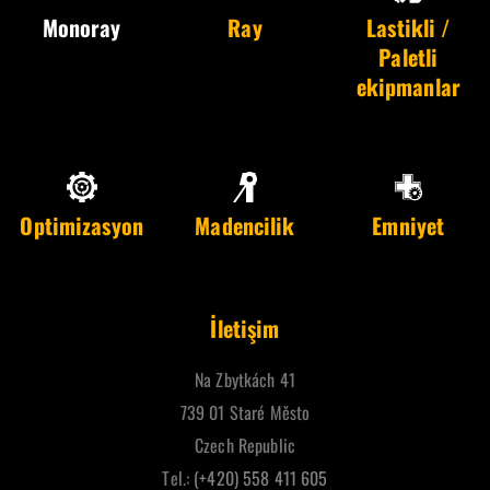
Monoray
Ray
Lastikli /
Paletli
ekipmanlar
Optimizasyon
Madencilik
Emniyet
İletişim
Na Zbytkách 41
739 01 Staré Město
Czech Republic
Tel.:
(+420) 558 411 605