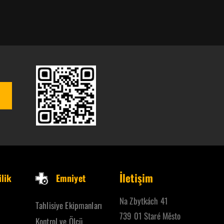
İletişim
lik
Emniyet
Na Zbytkách 41
Tahlisiye Ekipmanları
739 01 Staré Město
Kontrol ve Ölçü