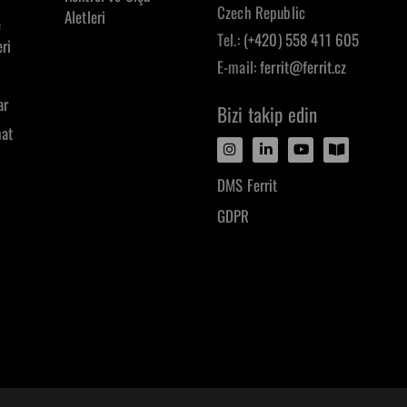
Czech Republic
Aletleri
e
Tel.:
(+420) 558 411 605
ri
E-mail:
ferrit@ferrit.cz
ar
Bizi takip edin
mat
DMS Ferrit
GDPR