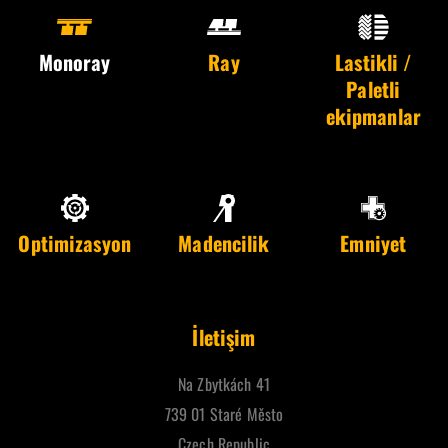
Monoray
Ray
Lastikli /
Paletli
ekipmanlar
Optimizasyon
Madencilik
Emniyet
İletişim
Na Zbytkách 41
739 01 Staré Město
Czech Republic