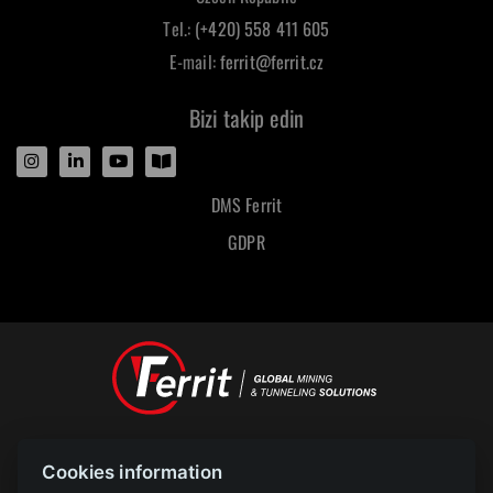
Tel.:
(+420) 558 411 605
E-mail:
ferrit@ferrit.cz
Bizi takip edin
DMS Ferrit
GDPR
Designed and powered by
Cookies information
POLAR televize Ostrava s.r.o.