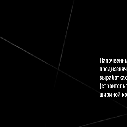
Напочвенны
предназнач
выработках
(строитель
шириной ко