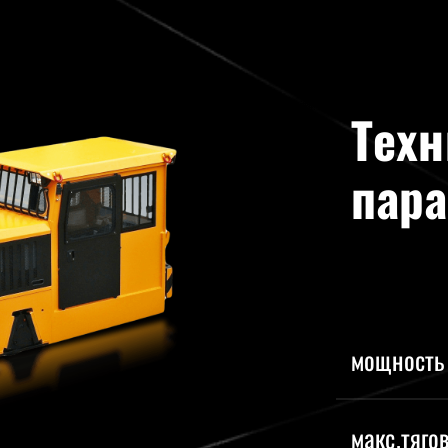
Техн
пар
мощность 
макс.тяго