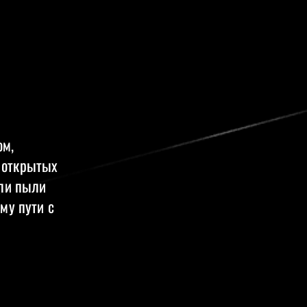
ом,
 открытых
или пыли
му пути с