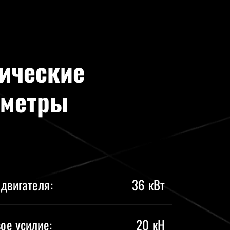
ические
аметры
двигателя:
36 кВт
вое усилие:
20 кН