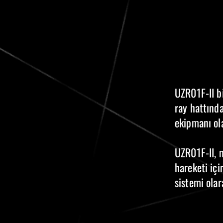
UZR01F-II b
ray hattınd
ekipmanı ola
UZR01F-II, 
hareketi içi
sistemi ola