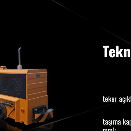
Tekn
teker açıkl
taşıma ka
mm):