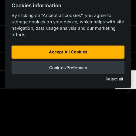
Cookies information
внутренний радиус
3 140 мм
поворота:
By clicking on "Accept all cookies", you agree to
storage cookies on your device, which helps with site
navigation, data usage analysis and our marketing
внешний радиус
6 860 мм
efforts.
поворота:
Accept All Cookies
масса:
39 920 ±5 % кг
Cookies Prefences
мощность двигателя:
280 кВт
Reject all
*Приведенные технические данные носят информативный характер и могут быть
изменены в соответствии с требованиями заказчика. Свяжитесь с нашим
представителем для получения дополнительной информации и индивидуального
решения.