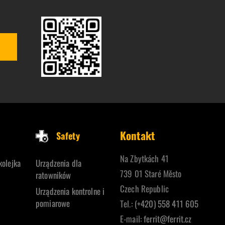
Kontakt
Safety
Na Zbytkách 41
kolejka
Urządzenia dla
739 01 Staré Město
ratowników
Czech Republic
Urządzenia kontrolne i
pomiarowe
Tel.:
(+420) 558 411 605
E-mail:
ferrit@ferrit.cz