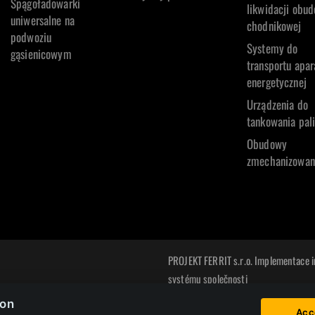
Spągoładowarki
likwidacji obu
uniwersalne na
chodnikowej
podwoziu
Systemy do
gąsienicowym
transportu apar
energetycznej
Urządzenia do
tankowania pal
Obudowy
zmechanizowan
PROJEKT FERRIT s.r.o. Implementace 
systému společnosti
CZ.31.2.0/0.0/0.0/22_014/0005729
wered by
ion
Acc