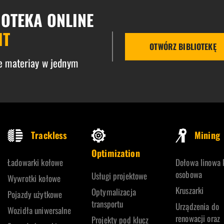
IOTEKA ONLINE
IT
OTWÓRZ BIBLIOTEKĘ
e materiay w jednym
Trackless
Mining
Optimization
Ładowarki kołowe
Dołowa linowa 
osobowa
Usługi projektowe
Wywrotki kołowe
Kruszarki
Optymalizacja
Pojazdy użytkowe
transportu
Urządzenia do
Wozidła uniwersalne
renowacji oraz
Projekty pod klucz