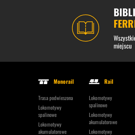
BIBL
FERR
Wszystki
miejscu
Monorail
Rail
Trasa podwieszona
Lokomotywy
spalinowe
Lokomotywy
spalinowe
Lokomotywy
akumulatorowe
Lokomotywy
akumulatorowe
Lokomotywy