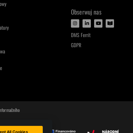
dowy
Obserwuj nas
atury
DMS Ferrit
GDPR
iwa
e
informačního
 je
ept All Cookies