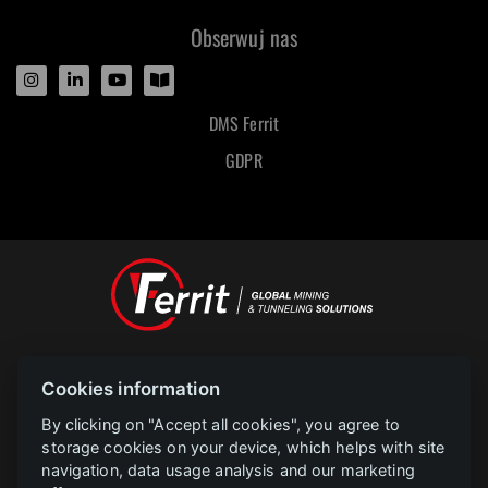
Obserwuj nas
DMS Ferrit
GDPR
Designed and powered by
Cookies information
POLAR televize Ostrava s.r.o.
Copyright
2023 |
www.polar.cz
By clicking on "Accept all cookies", you agree to
storage cookies on your device, which helps with site
navigation, data usage analysis and our marketing
PROJEKT FERRIT s.r.o. Implementace informačního systému společnosti