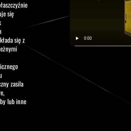
płaszczyźnie
je się
k
h
kłada się z
ieżnymi
licznego
u
zny zasila
e,
by lub inne