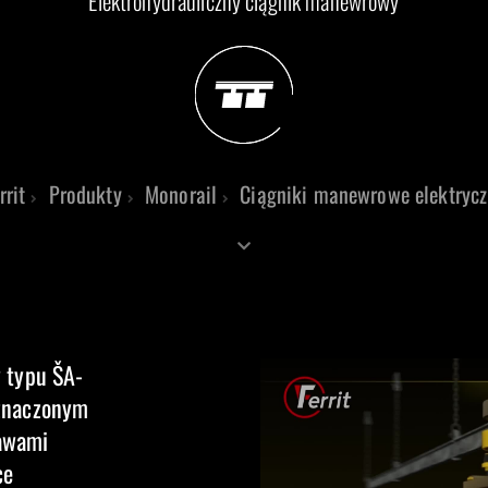
Elektrohydrauliczny ciągnik manewrowy
rrit
Produkty
Monorail
Ciągniki manewrowe elektryc
 typu ŠA-
eznaczonym
awami
ce