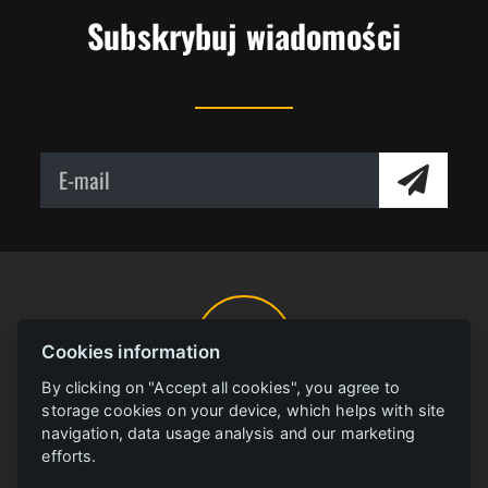
Subskrybuj wiadomości
Cookies information
By clicking on "Accept all cookies", you agree to
storage cookies on your device, which helps with site
BIBLIOTEKA ONLINE
FERRIT
navigation, data usage analysis and our marketing
efforts.
Wszystkie materiay w jednym miejscu