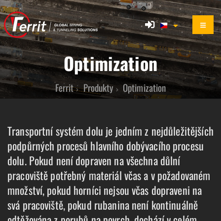
Optimization
Ferrit
Produkty
Optimization
Transportní systém dolu je jedním z nejdůležitějších
podpůrných procesů hlavního dobývacího procesu
dolu. Pokud není dopraven na všechna důlní
pracoviště potřebný materiál včas a v požadovaném
množství, pokud horníci nejsou včas dopraveni na
svá pracoviště, pokud rubanina není kontinuálně
odtěžována z porubů na povrch, dochází v celém