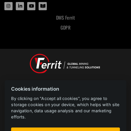
DMS Ferrit
GDPR
Designed and powered by
Cookies information
POLAR televize Ostrava s.r.o.
Copyright
2023 |
www.polar.cz
By clicking on "Accept all cookies", you agree to
storage cookies on your device, which helps with site
navigation, data usage analysis and our marketing
PROJEKT FERRIT s.r.o. Implementace informačního systému společnosti
efforts.
CZ.31.2.0/0.0/0.0/22_014/0005729 je financován Evropskou unií.