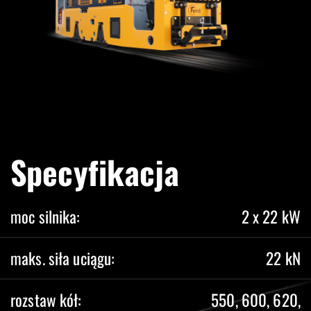
Specyfikacja
moc silnika:
2 x 22 kW
maks. siła uciągu:
22 kN
rozstaw kół:
550, 600, 620,