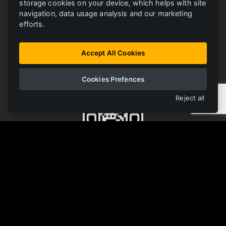
storage cookies on your device, which helps with site
navigation, data usage analysis and our marketing
BIBLIOTEKA ONLINE
FERRIT
efforts.
Wszystkie materiay w jednym miejscu
Accept All Cookies
Cookies Prefences
OTWÓRZ BIBLIOTEKĘ
Reject all