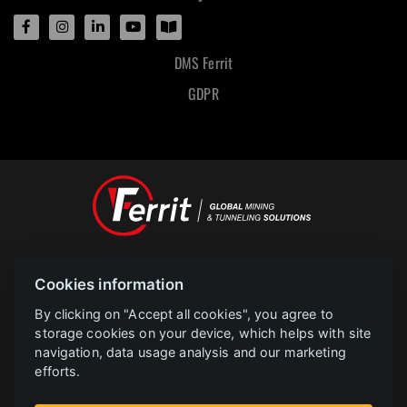
DMS Ferrit
GDPR
Designed and powered by
Cookies information
POLAR televize Ostrava s.r.o.
Copyright
2023 |
www.polar.cz
By clicking on "Accept all cookies", you agree to
storage cookies on your device, which helps with site
navigation, data usage analysis and our marketing
PROJEKT FERRIT s.r.o. Implementace informačního systému společnosti
efforts.
CZ.31.2.0/0.0/0.0/22_014/0005729 je financován Evropskou unií.