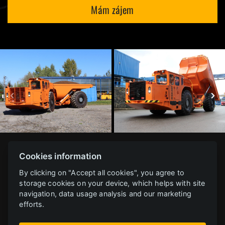
Mám zájem
Cookies information
Přihlásit k odběru novinek
By clicking on "Accept all cookies", you agree to
storage cookies on your device, which helps with site
navigation, data usage analysis and our marketing
efforts.