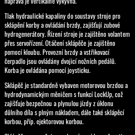
náprava je vertikálně výkyvná.
Tlak hydraulické kapaliny do soustavy stroje pro
sklápění korby a ovládání brzdy, zajišťují zubové
hydrogenerátory. Řízení stroje je zajištěno volantem
přes servořízení. Otáčení sklápěče je zajištěno
pomocí kloubu. Provozní brzdy a vstřikovací
čerpadlo jsou ovládány dvojicí nožních pedálů.
Korba je ovládána pomocí joysticku.
Sklápěč je standardně vybaven motorovou brzdou a
hydrodynamickým měničem s funkcí LockUp, což
zajišťuje bezpečnou a plynulou jízdy z úklonu
důlního díla s plným nákladem, dále také sklápěcí
korbou, příp. ejektorovou korbou.