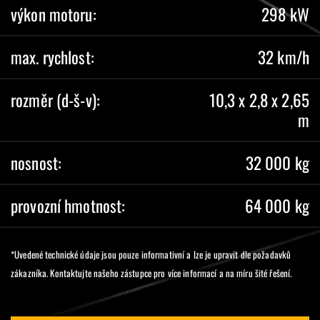
výkon motoru:
298 kW
max. rychlost:
32 km/h
rozměr (d-š-v):
10,3 x 2,8 x 2,65
m
nosnost:
32 000 kg
provozní hmotnost:
64 000 kg
*Uvedené technické údaje jsou pouze informativní a lze je upravit dle požadavků
zákazníka. Kontaktujte našeho zástupce pro více informací a na míru šité řešení.