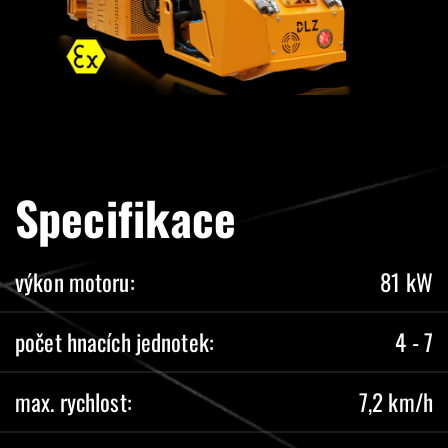
Specifikace
výkon motoru:
81 kW
počet hnacích jednotek:
4 - 7
max. rychlost:
7,2 km/h