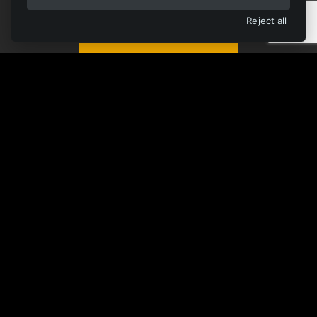
Všechny materiály na jednom místě
Reject all
OTEVŘÍT KNIHOVNU
Monorail
Rail
Trackless