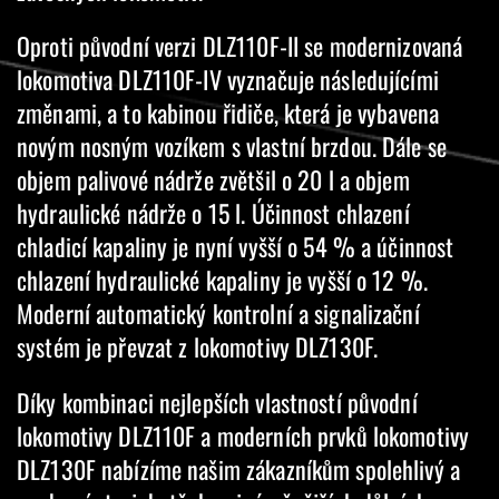
Oproti původní verzi DLZ110F-II se modernizovaná
lokomotiva DLZ110F-IV vyznačuje následujícími
změnami, a to kabinou řidiče, která je vybavena
novým nosným vozíkem s vlastní brzdou. Dále se
objem palivové nádrže zvětšil o 20 l a objem
hydraulické nádrže o 15 l. Účinnost chlazení
chladicí kapaliny je nyní vyšší o 54 % a účinnost
chlazení hydraulické kapaliny je vyšší o 12 %.
Moderní automatický kontrolní a signalizační
systém je převzat z lokomotivy DLZ130F.
Díky kombinaci nejlepších vlastností původní
lokomotivy DLZ110F a moderních prvků lokomotivy
DLZ130F nabízíme našim zákazníkům spolehlivý a