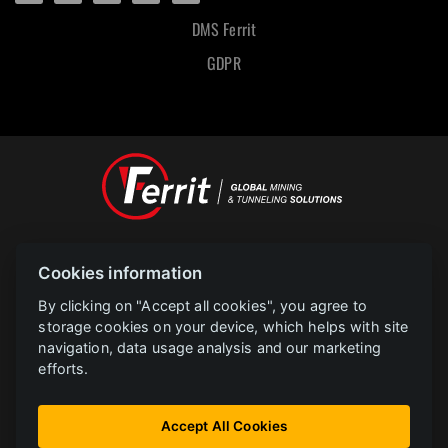
DMS Ferrit
GDPR
Designed and powered by
Cookies information
POLAR televize Ostrava s.r.o.
Copyright
2023 |
www.polar.cz
By clicking on "Accept all cookies", you agree to
storage cookies on your device, which helps with site
navigation, data usage analysis and our marketing
PROJEKT FERRIT s.r.o. Implementace informačního systému společnosti
efforts.
CZ.31.2.0/0.0/0.0/22_014/0005729 je financován Evropskou unií.
Instalace FVE bez akumulace CZ.31.3.0/0.0/0.0/22_001/0002783 FERRIT je
Accept All Cookies
financován Evropskou unií.