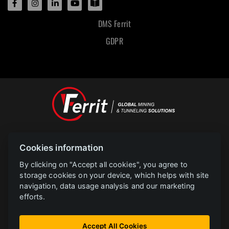
DMS Ferrit
GDPR
Designed and powered by
Cookies information
POLAR televize Ostrava s.r.o.
Copyright
2023 |
www.polar.cz
By clicking on "Accept all cookies", you agree to
storage cookies on your device, which helps with site
navigation, data usage analysis and our marketing
PROJEKT FERRIT s.r.o. Implementace informačního systému společnosti
efforts.
CZ.31.2.0/0.0/0.0/22_014/0005729 je financován Evropskou unií.
Instalace FVE bez akumulace CZ.31.3.0/0.0/0.0/22_001/0002783 FERRIT je
Accept All Cookies